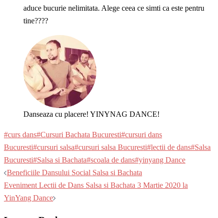
aduce bucurie nelimitata. Alege ceea ce simti ca este pentru
tine????
Danseaza cu placere! YINYNAG DANCE!
#curs dans
#Cursuri Bachata Bucuresti
#cursuri dans
Bucuresti
#cursuri salsa
#cursuri salsa Bucuresti
#lectii de dans
#Salsa
Bucuresti
#Salsa si Bachata
#scoala de dans
#yinyang Dance
Post
Beneficiile Dansului Social Salsa si Bachata
navigation
Eveniment Lectii de Dans Salsa si Bachata 3 Martie 2020 la
YinYang Dance