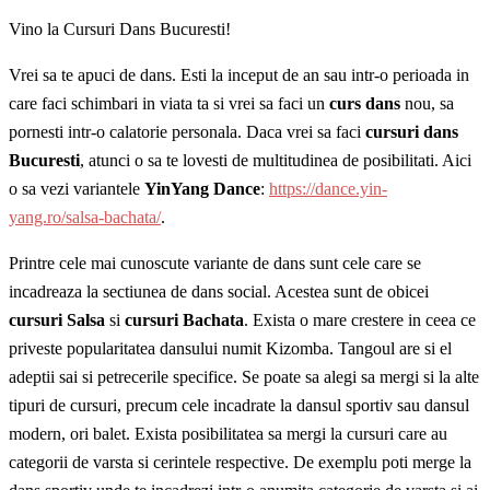
Vino la Cursuri Dans Bucuresti!
Vrei sa te apuci de dans. Esti la inceput de an sau intr-o perioada in
care faci schimbari in viata ta si vrei sa faci un
curs dans
nou, sa
pornesti intr-o calatorie personala. Daca vrei sa faci
cursuri dans
Bucuresti
, atunci o sa te lovesti de multitudinea de posibilitati. Aici
o sa vezi variantele
YinYang Dance
:
https://dance.yin-
yang.ro/salsa-bachata/
.
Printre cele mai cunoscute variante de dans sunt cele care se
incadreaza la sectiunea de dans social. Acestea sunt de obicei
cursuri Salsa
si
cursuri Bachata
. Exista o mare crestere in ceea ce
priveste popularitatea dansului numit Kizomba. Tangoul are si el
adeptii sai si petrecerile specifice. Se poate sa alegi sa mergi si la alte
tipuri de cursuri, precum cele incadrate la dansul sportiv sau dansul
modern, ori balet. Exista posibilitatea sa mergi la cursuri care au
categorii de varsta si cerintele respective. De exemplu poti merge la