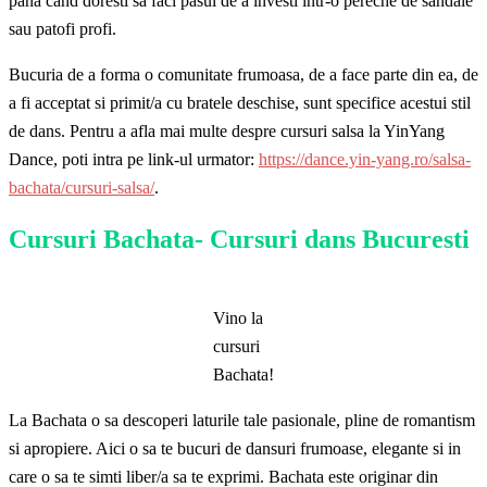
pana cand doresti sa faci pasul de a investi intr-o pereche de sandale
sau patofi profi.
Bucuria de a forma o comunitate frumoasa, de a face parte din ea, de
a fi acceptat si primit/a cu bratele deschise, sunt specifice acestui stil
de dans. Pentru a afla mai multe despre cursuri salsa la YinYang
Dance, poti intra pe link-ul urmator:
https://dance.yin-yang.ro/salsa-
bachata/cursuri-salsa/
.
Cursuri Bachata- Cursuri dans Bucuresti
Vino la
cursuri
Bachata!
La Bachata o sa descoperi laturile tale pasionale, pline de romantism
si apropiere. Aici o sa te bucuri de dansuri frumoase, elegante si in
care o sa te simti liber/a sa te exprimi. Bachata este originar din