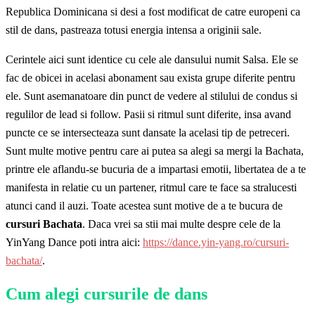
Republica Dominicana si desi a fost modificat de catre europeni ca
stil de dans, pastreaza totusi energia intensa a originii sale.
Cerintele aici sunt identice cu cele ale dansului numit Salsa. Ele se
fac de obicei in acelasi abonament sau exista grupe diferite pentru
ele. Sunt asemanatoare din punct de vedere al stilului de condus si
regulilor de lead si follow. Pasii si ritmul sunt diferite, insa avand
puncte ce se intersecteaza sunt dansate la acelasi tip de petreceri.
Sunt multe motive pentru care ai putea sa alegi sa mergi la Bachata,
printre ele aflandu-se bucuria de a impartasi emotii, libertatea de a te
manifesta in relatie cu un partener, ritmul care te face sa stralucesti
atunci cand il auzi. Toate acestea sunt motive de a te bucura de
cursuri Bachata
. Daca vrei sa stii mai multe despre cele de la
YinYang Dance poti intra aici:
https://dance.yin-yang.ro/cursuri-
bachata/
.
Cum alegi cursurile de dans