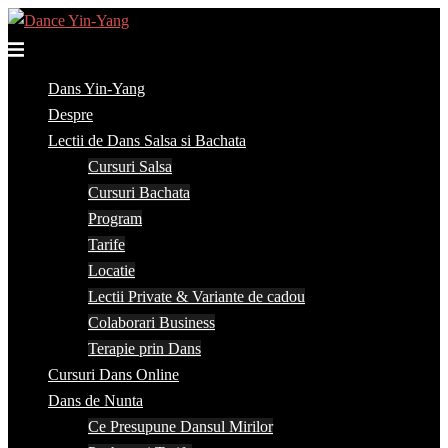
Skip
to
Toggle
content
menu
Dans Yin-Yang
Despre
Lectii de Dans Salsa si Bachata
Cursuri Salsa
Cursuri Bachata
Program
Tarife
Locatie
Lectii Private & Variante de cadou
Colaborari Business
Terapie prin Dans
Cursuri Dans Online
Dans de Nunta
Ce Presupune Dansul Mirilor