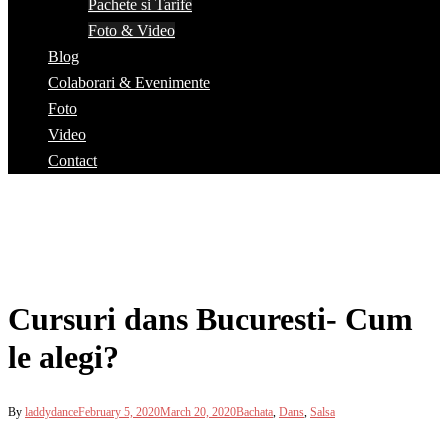
Pachete si Tarife
Foto & Video
Blog
Colaborari & Evenimente
Foto
Video
Contact
Cursuri dans Bucuresti- Cum
le alegi?
By
laddydance
February 5, 2020
March 20, 2020
Bachata
,
Dans
,
Salsa