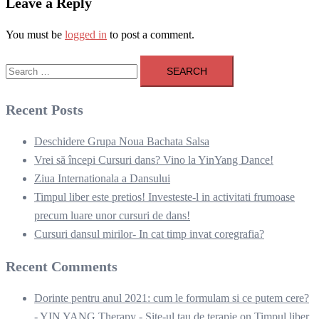
Leave a Reply
You must be
logged in
to post a comment.
Search
for:
Recent Posts
Deschidere Grupa Noua Bachata Salsa
Vrei să începi Cursuri dans? Vino la YinYang Dance!
Ziua Internationala a Dansului
Timpul liber este pretios! Investeste-l in activitati frumoase
precum luare unor cursuri de dans!
Cursuri dansul mirilor- In cat timp invat coregrafia?
Recent Comments
Dorinte pentru anul 2021: cum le formulam si ce putem cere?
- YIN YANG Therapy - Site-ul tau de terapie
on
Timpul liber