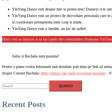
YinYang Dance este despre tine si pentru tine! Dansezi si te simt
YinYang Dance este un proiect de dezvoltare personala care te aj
si coordonare permanenta intre corp si minte.
YinYang Dance este o familie, un loc de suflet!
Daca vrei sa dansezi si sa faci parte din comunitatea frumoasa YinYan
Salsa si Bachata sunt pasiune!
Pentru a putea vedea informatii mai detaliate poti intra pe link-ul urm
despre Cursuri Bachata:
https://dance.yin-yang.ro/cursuri-bachata/
. V
Search
for:
Recent Posts