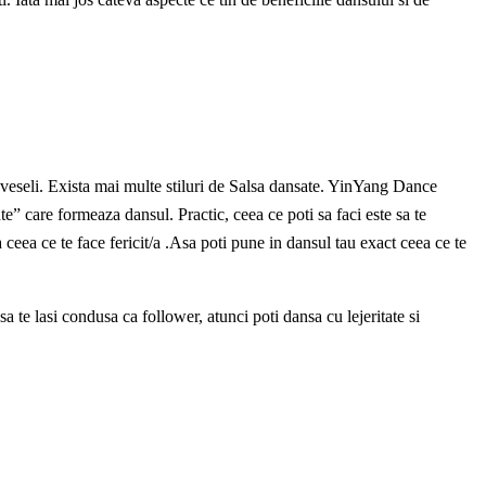
 inveseli. Exista mai multe stiluri de Salsa dansate. YinYang Dance
” care formeaza dansul. Practic, ceea ce poti sa faci este sa te
a ceea ce te face fericit/a .Asa poti pune in dansul tau exact ceea ce te
 te lasi condusa ca follower, atunci poti dansa cu lejeritate si