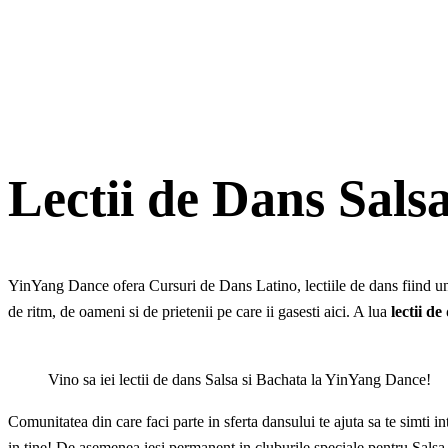
Lectii de Dans Sals
YinYang Dance ofera Cursuri de Dans Latino, lectiile de dans fiind un m
de ritm, de oameni si de prietenii pe care ii gasesti aici. A lua
lectii d
Vino sa iei lectii de dans Salsa si Bachata la YinYang Dance!
Comunitatea din care faci parte in sferta dansului te ajuta sa te simti i
in tine! De asemenea iesi permanent in cluburile speciale pentru Salsa s