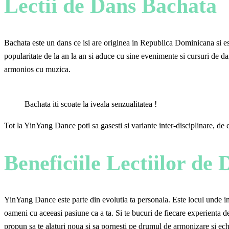
Lectii de Dans Bachata
Bachata este un dans ce isi are originea in Republica Dominicana si este
popularitate de la an la an si aduce cu sine evenimente si cursuri de d
armonios cu muzica.
Bachata iti scoate la iveala senzualitatea !
Tot la YinYang Dance poti sa gasesti si variante inter-disciplinare, de c
Beneficiile Lectiilor de
YinYang Dance este parte din evolutia ta personala. Este locul unde invet
oameni cu aceeasi pasiune ca a ta. Si te bucuri de fiecare experienta de
propun sa te alaturi noua si sa pornesti pe drumul de armonizare si e