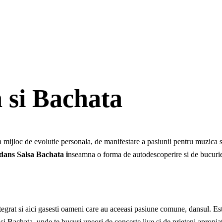
a si Bachata
ijloc de evolutie personala, de manifestare a pasiunii pentru muzica si 
e dans Salsa Bachata i
nseamna o forma de autodescoperire si de bucurie
ntegrat si aici gasesti oameni care au aceeasi pasiune comune, dansul. Esti
i Bachata, unde te bucuri uneori de concerte live si de prieteni apropiati