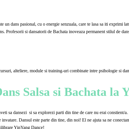
 un dans pasional, cu o energie senzuala, care te lasa sa iti exprimi latu
ans. Profesorii si dansatorii de Bachata inoveaza permanent stilul de dans
ursuri, alteliere, module si training-uri combinate intre psihologie si dans
 Dans Salsa si Bachata la
i sa dansezi si sa explorezi parti din tine de care nu erai constient/a. Ai
 invatare. Dansul este parte din tine, din noi! El ne ajuta sa ne conecta
chilibrare YinYang Dance!