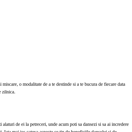
miscare, o modalitate de a te destinde si a te bucura de fiecare data
 zilnica.
 alaturi de ei la petreceri, unde acum poti sa dansezi si sa ai incredere
. Iata mai jos cateva aspecte ce tin de beneficiile dansului si de