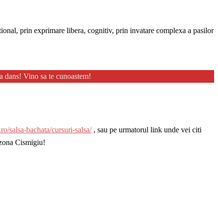
onal, prin exprimare libera, cognitiv, prin invatare complexa a pasilor
la dans! Vino sa te cunoastem!
ro/salsa-bachata/cursuri-salsa/
, sau pe urmatorul link unde vei citi
 zona Cismigiu!