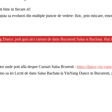
i bine in fiecare zi!
uta sa evoluezi din multiple puncte de vedere: fizic, prin miscare, emoti
g Dance, poti gasi aici cursuri de dans Bucuresti Salsa si Bachata. Hai 
ator unde poti afla despre Cursuri Salsa Bcuresti :
https://dance.yin-yang.
ino sa iei Lectii de dans Salsa Bachata la YinYang Dance in Bucuresti,